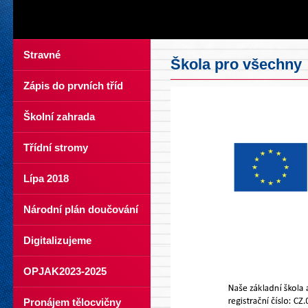
Stravné
Škola pro všechny
Zápis do prvních tříd
Školní zahrada
Třídní stromy
Lípa 2018
Národní plán doučování
Digitalizujeme
OPJAK2023-2025
Pronájem tělocvičny