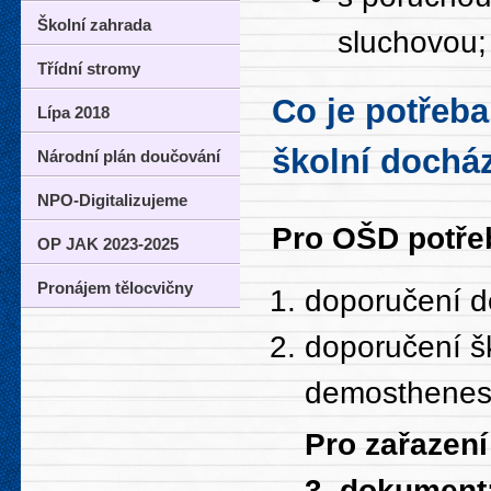
Školní zahrada
sluchovou;
Třídní stromy
Co je potřeba
Lípa 2018
školní dochá
Národní plán doučování
NPO-Digitalizujeme
Pro OŠD potře
OP JAK 2023-2025
Pronájem tělocvičny
doporučení d
doporučení š
demosthene
Pro zařazení
3. dokument