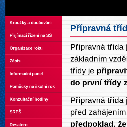
Kroužky a doučování
Přípravná tří
Přijímací řízení na SŠ
Přípravná třída
Organizace roku
základním vzdě
Zápis
třídy je
připrav
Informační panel
do první třídy 
Pomůcky na školní rok
Přípravná třída
Konzultační hodiny
před zahájením
SRPŠ
předpoklad, že
Desatero