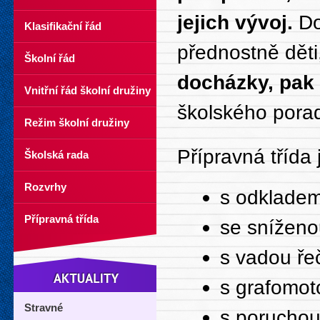
jejich vývoj.
Do 
Klasifikační řád
přednostně děti
Školní řád
docházky, pak i
Vnitřní řád školní družiny
školského pora
Režim školní družiny
Přípravná třída
Školská rada
Rozvrhy
s odkladem
Přípravná třída
se sníženo
s vadou řeč
s grafomot
Stravné
s poruchou