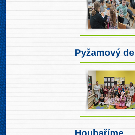
Pyžamový de
Houbaříme