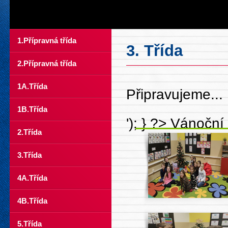
1.Přípravná třída
3. Třída
2.Přípravná třída
1A.Třída
Připravujeme...
1B.Třída
'); } ?>
Vánoční
2.Třída
3.Třída
4A.Třída
4B.Třída
5.Třída