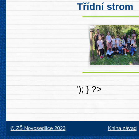
Třídní strom
'); } ?>
© ZŠ Novosedlice 2023
Kniha závad