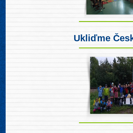
Ukliďme Čes