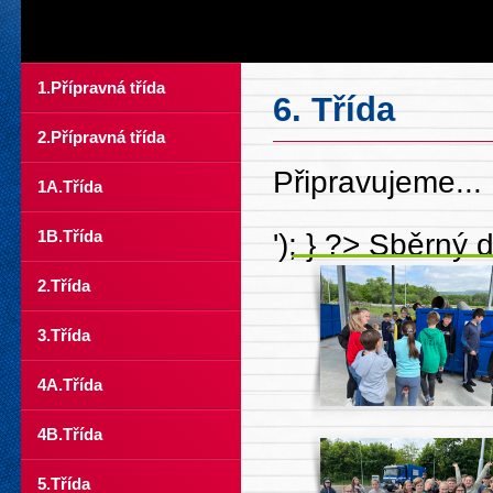
1.Přípravná třída
6. Třída
2.Přípravná třída
Připravujeme...
1A.Třída
1B.Třída
'); } ?>
Sběrný d
2.Třída
3.Třída
4A.Třída
4B.Třída
5.Třída