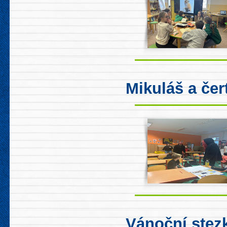
Mikuláš a čert
Vánoční stez